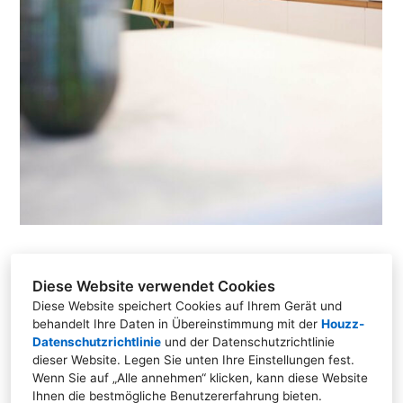
Diese Website verwendet Cookies
Diese Website speichert Cookies auf Ihrem Gerät und
behandelt Ihre Daten in Übereinstimmung mit der
Houzz-
Bau- und Möbelschreinerei Mihm GmbH & Co.
Datenschutzrichtlinie
und der
Datenschutzrichtlinie
KG, Lichtweg 16, 36145 Hofbieber
dieser Website
. Legen Sie unten Ihre Einstellungen fest.
Wenn Sie auf „Alle annehmen“ klicken, kann diese Website
06657 400
Ihnen die bestmögliche Benutzererfahrung bieten.