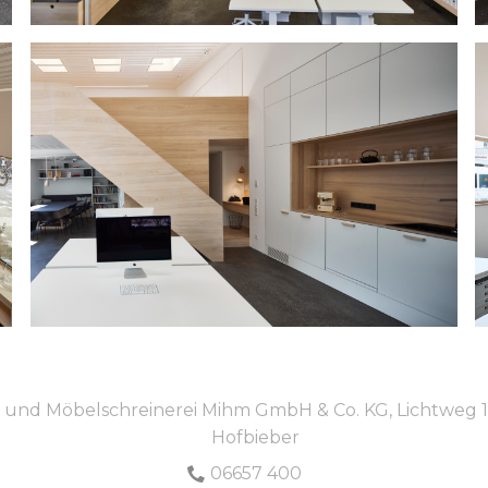
 und Möbelschreinerei Mihm GmbH & Co. KG, Lichtweg 1
Hofbieber
06657 400